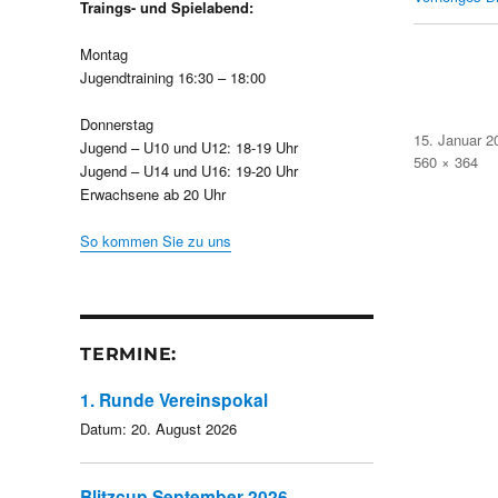
Traings- und Spielabend:
Montag
Jugendtraining 16:30 – 18:00
Donnerstag
Veröffentlicht
15. Januar 2
Jugend – U10 und U12: 18-19 Uhr
am
Volle
560 × 364
Jugend – U14 und U16: 19-20 Uhr
Größe
Erwachsene ab 20 Uhr
So kommen Sie zu uns
TERMINE:
1. Runde Vereinspokal
Datum:
20. August 2026
Blitzcup September 2026