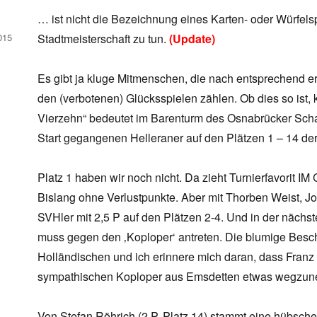
… ist nicht die Bezeichnung eines Karten- oder Würfels
015
Stadtmeisterschaft zu tun.
(Update)
Es gibt ja kluge Mitmenschen, die nach entsprechend 
den (verbotenen) Glücksspielen zählen. Ob dies so ist, 
Vierzehn“ bedeutet im Barenturm des Osnabrücker Scha
Start gegangenen Helleraner auf den Plätzen 1 – 14 der
Platz 1 haben wir noch nicht. Da zieht Turnierfavorit IM
Bislang ohne Verlustpunkte. Aber mit Thorben Weist, J
SVHler mit 2,5 P auf den Plätzen 2-4. Und in der näch
muss gegen den ‚Koploper‘ antreten. Die blumige Besc
Holländischen und ich erinnere mich daran, dass Franz 
sympathischen Koploper aus Emsdetten etwas wegzun
Von Stefan Röhrich (2 P, Platz 14) stammt eine hübsche