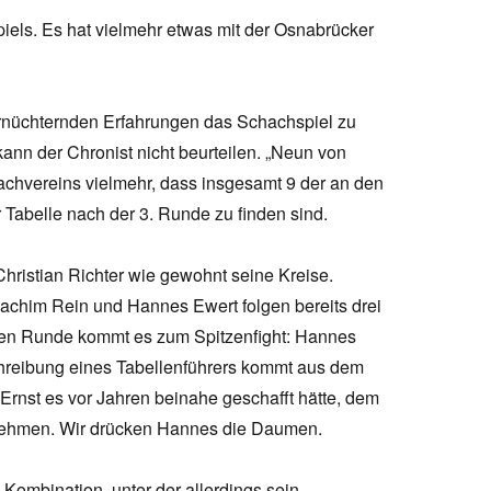
piels. Es hat vielmehr etwas mit der Osnabrücker
ernüchternden Erfahrungen das Schachspiel zu
kann der Chronist nicht beurteilen. „Neun von
chvereins vielmehr, dass insgesamt 9 der an den
 Tabelle nach der 3. Runde zu finden sind.
 Christian Richter wie gewohnt seine Kreise.
oachim Rein und Hannes Ewert folgen bereits drei
sten Runde kommt es zum Spitzenfight: Hannes
hreibung eines Tabellenführers kommt aus dem
Ernst es vor Jahren beinahe geschafft hätte, dem
ehmen. Wir drücken Hannes die Daumen.
 Kombination, unter der allerdings sein