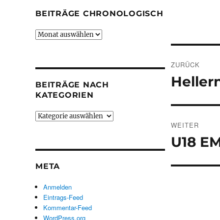
BEITRÄGE CHRONOLOGISCH
Beiträge
chronologisch
Beitrags
ZURÜCK
Hellern
Vorheriger
BEITRÄGE NACH
Beitrag:
KATEGORIEN
Beiträge
WEITER
nach
Kategorien
U18 EM
Nächster
Beitrag:
META
Anmelden
Eintrags-Feed
Kommentar-Feed
WordPress.org