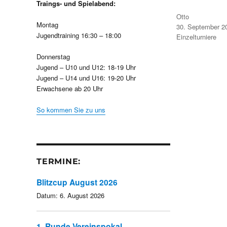
Traings- und Spielabend:
Autor
Otto
Montag
Veröffentlicht
30. September 2
am
Jugendtraining 16:30 – 18:00
Kategorien
Einzelturniere
Donnerstag
Jugend – U10 und U12: 18-19 Uhr
Jugend – U14 und U16: 19-20 Uhr
Erwachsene ab 20 Uhr
So kommen Sie zu uns
TERMINE:
Blitzcup August 2026
Datum:
6. August 2026
1. Runde Vereinspokal