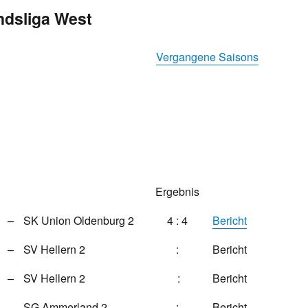
ndsliga West
Vergangene Saisons
Ergebnis
–
SK Union Oldenburg 2
4 : 4
Bericht
–
SV Hellern 2
:
Bericht
–
SV Hellern 2
:
Bericht
–
SG Ammerland 2
:
Bericht