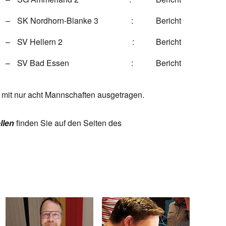
–
SK Nordhorn-Blanke 3
:
Bericht
–
SV Hellern 2
:
Bericht
–
SV Bad Essen
:
Bericht
2 mit nur acht Mannschaften ausgetragen.
llen
finden Sie auf den Seiten des