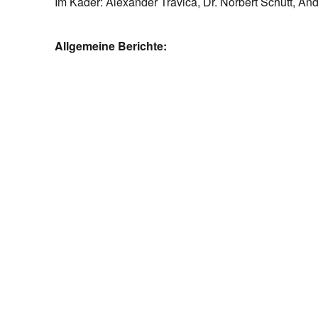
Im Kader: Alexander Travica, Dr. Norbert Schütt, An
Allgemeine Berichte: