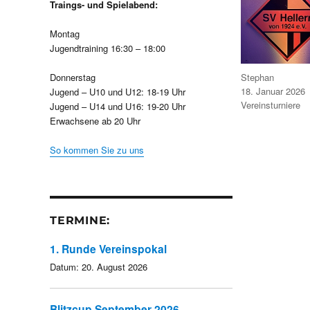
Traings- und Spielabend:
Montag
Jugendtraining 16:30 – 18:00
Autor
Stephan
Donnerstag
Veröffentlicht
18. Januar 2026
Jugend – U10 und U12: 18-19 Uhr
am
Kategorien
Vereinsturniere
Jugend – U14 und U16: 19-20 Uhr
Erwachsene ab 20 Uhr
So kommen Sie zu uns
TERMINE:
1. Runde Vereinspokal
Datum:
20. August 2026
Blitzcup September 2026