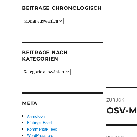
BEITRÄGE CHRONOLOGISCH
Beiträge
chronologisch
BEITRÄGE NACH
KATEGORIEN
Beiträge
nach
Kategorien
Beitrags
ZURÜCK
META
OSV-Me
Vorheriger
Anmelden
Beitrag:
Eintrags-Feed
Kommentar-Feed
WordPress.org