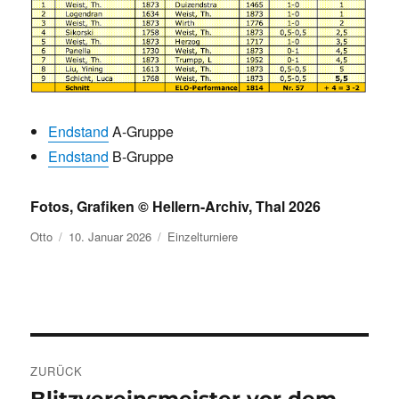
Endstand
A-Gruppe
Endstand
B-Gruppe
Fotos, Grafiken © Hellern-Archiv, Thal 2026
Autor
Veröffentlicht
Kategorien
Otto
10. Januar 2026
Einzelturniere
am
Beitragsnavigation
ZURÜCK
Vorheriger