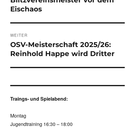
Blitzvereinsmeister vor dem
Beitrag:
Eischaos
WEITER
OSV-Meisterschaft 2025/26:
Nächster
Beitrag:
Reinhold Happe wird Dritter
Traings- und Spielabend:
Montag
Jugendtraining 16:30 – 18:00