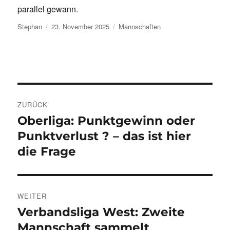
parallel gewann.
Autor
Veröffentlicht
Kategorien
Stephan
23. November 2025
Mannschaften
am
Beitragsnavigation
ZURÜCK
Oberliga: Punktgewinn oder
Vorheriger
Beitrag:
Punktverlust ? – das ist hier
die Frage
WEITER
Verbandsliga West: Zweite
Nächster
Beitrag:
Mannschaft sammelt