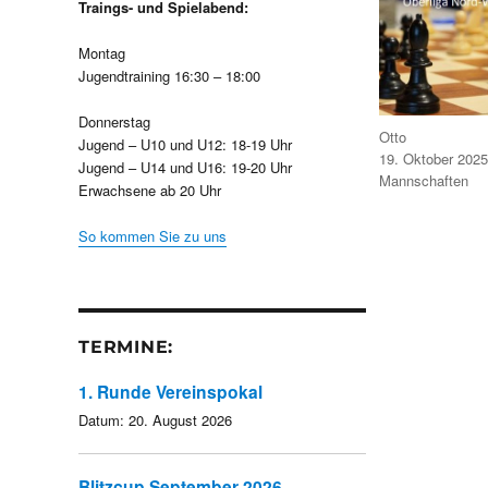
Traings- und Spielabend:
Montag
Jugendtraining 16:30 – 18:00
Donnerstag
Autor
Otto
Jugend – U10 und U12: 18-19 Uhr
Veröffentlicht
19. Oktober 2025
Jugend – U14 und U16: 19-20 Uhr
am
Kategorien
Mannschaften
Erwachsene ab 20 Uhr
So kommen Sie zu uns
TERMINE:
1. Runde Vereinspokal
Datum:
20. August 2026
Blitzcup September 2026