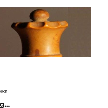
buch
ng…