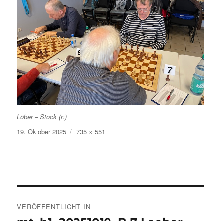
Löber – Stock (r:)
Veröffentlicht
Volle
19. Oktober 2025
735 × 551
am
Größe
Beitragsnavigation
VERÖFFENTLICHT IN