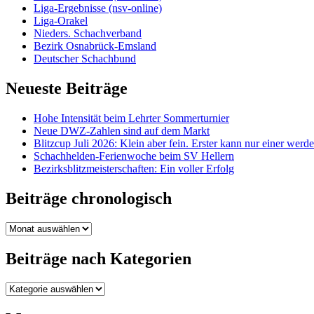
Liga-Ergebnisse (nsv-online)
Liga-Orakel
Nieders. Schachverband
Bezirk Osnabrück-Emsland
Deutscher Schachbund
Neueste Beiträge
Hohe Intensität beim Lehrter Sommerturnier
Neue DWZ-Zahlen sind auf dem Markt
Blitzcup Juli 2026: Klein aber fein. Erster kann nur einer werd
Schachhelden-Ferienwoche beim SV Hellern
Bezirksblitzmeisterschaften: Ein voller Erfolg
Beiträge chronologisch
Beiträge
chronologisch
Beiträge nach Kategorien
Beiträge
nach
Kategorien