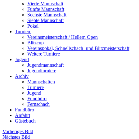
Vierte Mannschaft
Fünfte Mannschaft
Sechste Mannschaft
Siebte Mannschaft
Pokal
Turniere
Vereinsmeisterschaft / Hellern Open
Blitzcup
Vereinspokal, Schnellschach- und Blitzmeisterschaft
Weitere Turniere
Jugend
Jugendmannschaft
Jugendturniere
Archiv
Mannschaften
Turniere
Jugend
Fundbüro
Fernschach
Fundbüro
Anfahrt
Gästebuch
Vorheriges Bild
Nächstes Bild