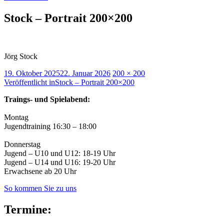
Stock – Portrait 200×200
Jörg Stock
Veröffentlicht
Volle
19. Oktober 2025
22. Januar 2026
200 × 200
am
Beitragsnavigation
Größe
Veröffentlicht in
Stock – Portrait 200×200
Traings- und Spielabend:
Montag
Jugendtraining 16:30 – 18:00
Donnerstag
Jugend – U10 und U12: 18-19 Uhr
Jugend – U14 und U16: 19-20 Uhr
Erwachsene ab 20 Uhr
So kommen Sie zu uns
Termine: