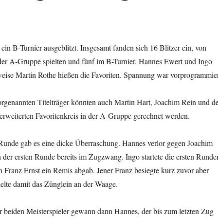
in B-Turnier ausgeblitzt. Insgesamt fanden sich 16 Blitzer ein, von
 der A-Gruppe spielten und fünf im B-Turnier. Hannes Ewert und Ingo
ise Martin Rothe hießen die Favoriten. Spannung war vorprogrammier
rgenannten Titelträger könnten auch Martin Hart, Joachim Rein und d
 erweiterten Favoritenkreis in der A-Gruppe gerechnet werden.
n Runde gab es eine dicke Überraschung. Hannes verlor gegen Joachim
 der ersten Runde bereits im Zugzwang. Ingo startete die ersten Runde
n Franz Ernst ein Remis abgab. Jener Franz besiegte kurz zuvor aber
elte damit das Zünglein an der Waage.
r beiden Meisterspieler gewann dann Hannes, der bis zum letzten Zug