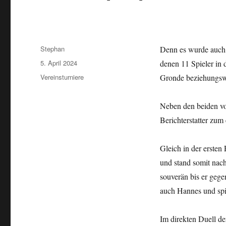
Autor
Stephan
Denn es wurde auch e
Veröffentlicht
5. April 2024
denen 11 Spieler in
am
Kategorien
Vereinsturniere
Gronde beziehungswe
Neben den beiden vo
Berichterstatter zum
Gleich in der erste
und stand somit nach
souverän bis er gege
auch Hannes und spi
Im direkten Duell de