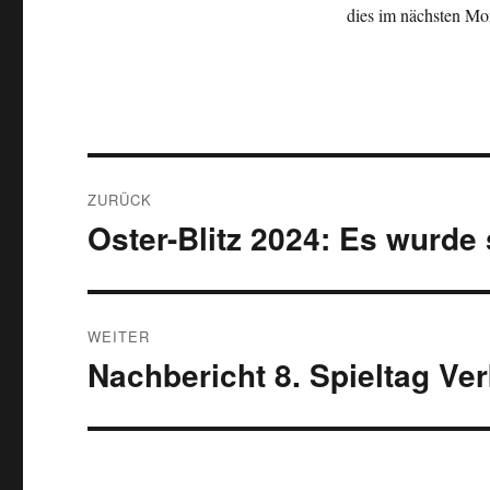
dies im nächsten Mo
Beitragsnavigation
ZURÜCK
Oster-Blitz 2024: Es wurde 
Vorheriger
Beitrag:
WEITER
Nachbericht 8. Spieltag Ve
Nächster
Beitrag: