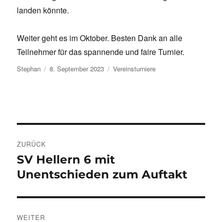
landen könnte.
Weiter geht es im Oktober. Besten Dank an alle
Teilnehmer für das spannende und faire Turnier.
Autor
Veröffentlicht
Kategorien
Stephan
8. September 2023
Vereinsturniere
am
Beitragsnavigation
ZURÜCK
SV Hellern 6 mit
Vorheriger
Beitrag:
Unentschieden zum Auftakt
WEITER