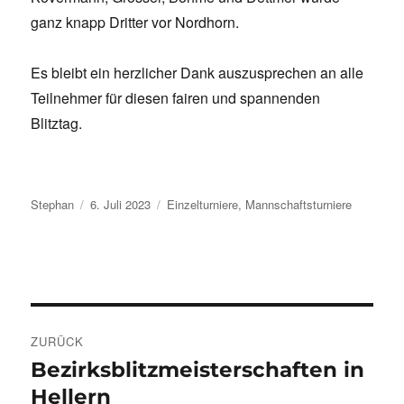
ganz knapp Dritter vor Nordhorn.
Es bleibt ein herzlicher Dank auszusprechen an alle
Teilnehmer für diesen fairen und spannenden
Blitztag.
Autor
Veröffentlicht
Kategorien
Stephan
6. Juli 2023
Einzelturniere
,
Mannschaftsturniere
am
Beitragsnavigation
ZURÜCK
Bezirksblitzmeisterschaften in
Vorheriger
Beitrag:
Hellern