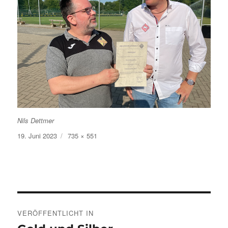
Nils Dettmer
Veröffentlicht
Volle
19. Juni 2023
735 × 551
am
Größe
Beitragsnavigation
VERÖFFENTLICHT IN