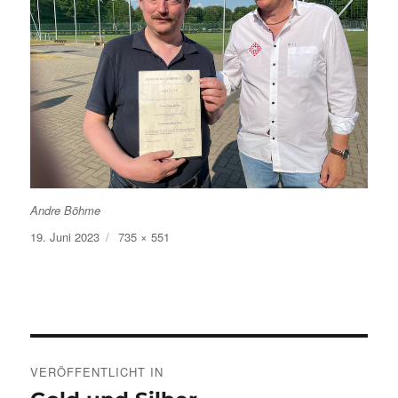
Andre Böhme
Veröffentlicht
Volle
19. Juni 2023
735 × 551
am
Größe
Beitragsnavigation
VERÖFFENTLICHT IN