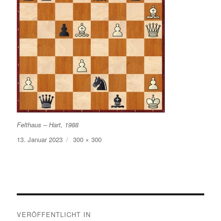
Felthaus – Hart, 1988
Veröffentlicht
Volle
13. Januar 2023
300 × 300
am
Größe
Beitragsnavigation
VERÖFFENTLICHT IN