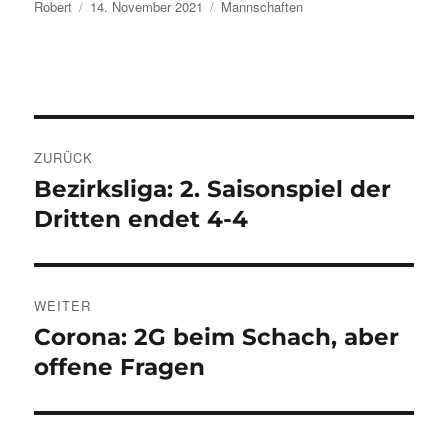
Autor
Veröffentlicht
Kategorien
Robert
14. November 2021
Mannschaften
am
Beitragsnavigation
ZURÜCK
Bezirksliga: 2. Saisonspiel der
Vorheriger
Beitrag:
Dritten endet 4-4
WEITER
Corona: 2G beim Schach, aber
Nächster
Beitrag:
offene Fragen