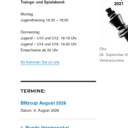
Traings- und Spielabend:
Montag
Jugendtraining 16:30 – 18:00
Donnerstag
Jugend – U10 und U12: 18-19 Uhr
Jugend – U14 und U16: 19-20 Uhr
Autor
Otto
Erwachsene ab 20 Uhr
Veröffentlicht
28. September 2
am
Kategorien
Vereinsturniere
So kommen Sie zu uns
TERMINE:
Blitzcup August 2026
Datum:
6. August 2026
1. Runde Vereinspokal