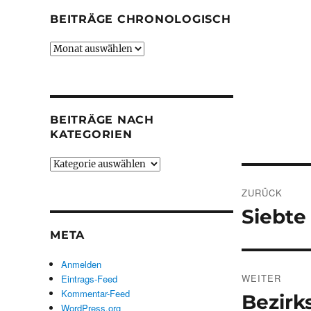
BEITRÄGE CHRONOLOGISCH
Beiträge
chronologisch
BEITRÄGE NACH
KATEGORIEN
Beiträge
Beitrags
nach
Kategorien
ZURÜCK
Siebte
Vorheriger
Beitrag:
META
Anmelden
WEITER
Eintrags-Feed
Kommentar-Feed
Bezirk
Nächster
WordPress.org