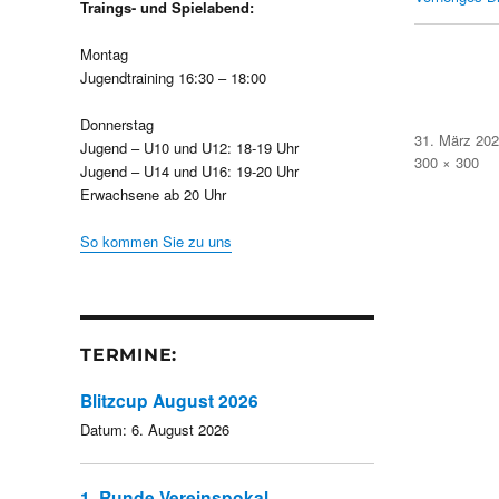
Traings- und Spielabend:
Montag
Jugendtraining 16:30 – 18:00
Donnerstag
Veröffentlicht
31. März 20
Jugend – U10 und U12: 18-19 Uhr
am
Volle
300 × 300
Jugend – U14 und U16: 19-20 Uhr
Größe
Erwachsene ab 20 Uhr
So kommen Sie zu uns
TERMINE:
Blitzcup August 2026
Datum:
6. August 2026
1. Runde Vereinspokal