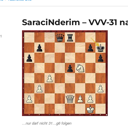
SaraciNderim – VVV-31 
21
…nur darf nicht 31…g6 folgen