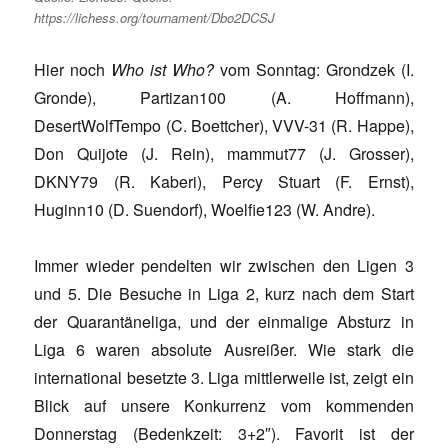
https://lichess.org/tournament/Dbo2DCSJ
Hier noch
Who ist Who?
vom Sonntag: Grondzek (I.
Gronde), Partizan100 (A. Hoffmann),
DesertWolfTempo (C. Boettcher), VVV-31 (R. Happe),
Don Quijote (J. Rein), mammut77 (J. Grosser),
DKNY79 (R. Kaberi), Percy Stuart (F. Ernst),
Huginn10 (D. Suendorf), Woelfie123 (W. Andre).
Immer wieder pendelten wir zwischen den Ligen 3
und 5. Die Besuche in Liga 2, kurz nach dem Start
der Quarantäneliga, und der einmalige Absturz in
Liga 6 waren absolute Ausreißer. Wie stark die
international besetzte 3. Liga mittlerweile ist, zeigt ein
Blick auf unsere Konkurrenz vom kommenden
Donnerstag (Bedenkzeit: 3+2″). Favorit ist der