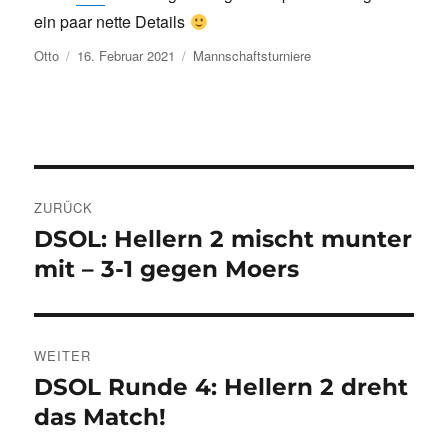
ein paar nette Details
Autor
Veröffentlicht
Kategorien
Otto
16. Februar 2021
Mannschaftsturniere
am
Beitragsnavigation
ZURÜCK
DSOL: Hellern 2 mischt munter
Vorheriger
Beitrag:
mit – 3-1 gegen Moers
WEITER
DSOL Runde 4: Hellern 2 dreht
Nächster
Beitrag:
das Match!