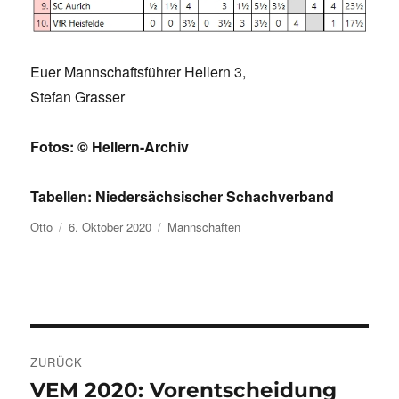
Euer Mannschaftsführer Hellern 3,
Stefan Grasser
Fotos: © Hellern-Archiv
Tabellen: Niedersächsischer Schachverband
Autor
Veröffentlicht
Kategorien
Otto
6. Oktober 2020
Mannschaften
am
Beitragsnavigation
ZURÜCK
VEM 2020: Vorentscheidung
Vorheriger