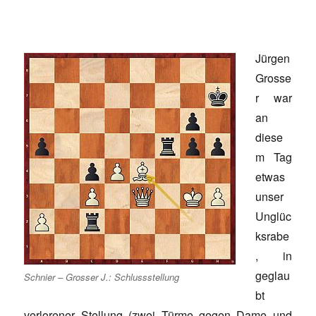
Jürgen
Grosse
r war
an
diese
m Tag
etwas
unser
Unglüc
ksrabe
, in
geglau
Schnier – Grosser J.: Schlussstellung
bt
verlorener Stellung (zwei Türme gegen Dame und