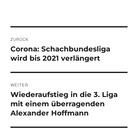
Beitragsnavigation
ZURÜCK
Corona: Schachbundesliga
Vorheriger
Beitrag:
wird bis 2021 verlängert
WEITER
Wiederaufstieg in die 3. Liga
Nächster
Beitrag:
mit einem überragenden
Alexander Hoffmann