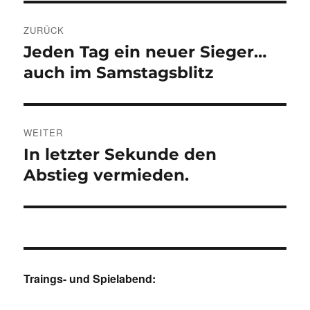
Beitragsnavigation
ZURÜCK
Jeden Tag ein neuer Sieger…
Vorheriger
Beitrag:
auch im Samstagsblitz
WEITER
In letzter Sekunde den
Nächster
Beitrag:
Abstieg vermieden.
Traings- und Spielabend: