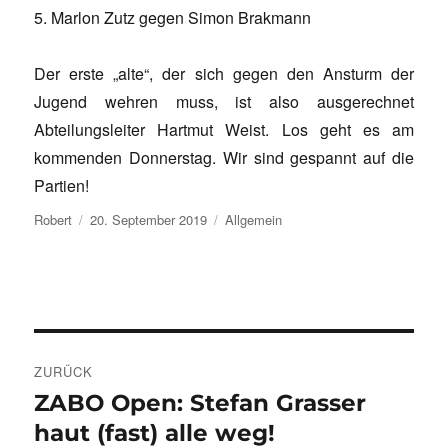
5. Marlon Zutz gegen Simon Brakmann
Der erste „alte“, der sich gegen den Ansturm der
Jugend wehren muss, ist also ausgerechnet
Abteilungsleiter Hartmut Weist. Los geht es am
kommenden Donnerstag. Wir sind gespannt auf die
Partien!
Autor
Veröffentlicht
Kategorien
Robert
20. September 2019
Allgemein
am
Beitragsnavigation
ZURÜCK
ZABO Open: Stefan Grasser
Vorheriger
Beitrag:
haut (fast) alle weg!