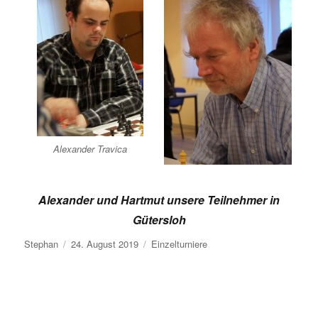
Alexander Travica
Alexander und Hartmut unsere Teilnehmer in
Gütersloh
Autor
Veröffentlicht
Kategorien
Stephan
24. August 2019
Einzelturniere
am