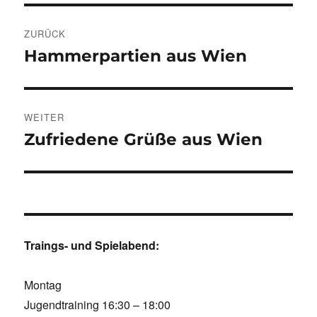
Beitragsnavigation
ZURÜCK
Hammerpartien aus Wien
Vorheriger
Beitrag:
WEITER
Zufriedene Grüße aus Wien
Nächster
Beitrag:
Traings- und Spielabend:
Montag
Jugendtraining 16:30 – 18:00