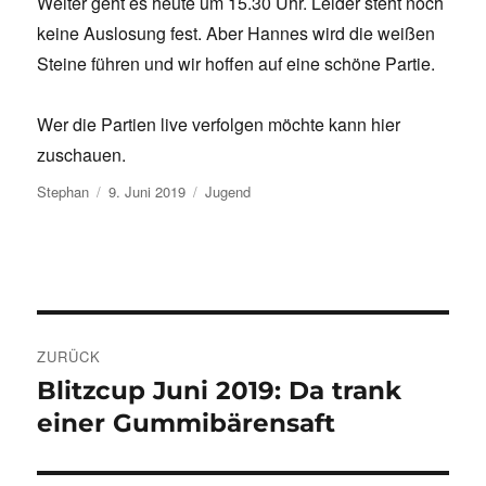
Weiter geht es heute um 15.30 Uhr. Leider steht noch
keine Auslosung fest. Aber Hannes wird die weißen
Steine führen und wir hoffen auf eine schöne Partie.
Wer die Partien live verfolgen möchte kann hier
zuschauen.
Autor
Veröffentlicht
Kategorien
Stephan
9. Juni 2019
Jugend
am
Beitragsnavigation
ZURÜCK
Blitzcup Juni 2019: Da trank
Vorheriger
Beitrag:
einer Gummibärensaft