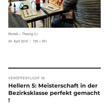
Bertels – Thesing (r.)
Veröffentlicht
Volle
30. April 2019
735 × 551
am
Größe
Beitragsnavigation
VERÖFFENTLICHT IN
Hellern 5: Meisterschaft in der
Bezirksklasse perfekt gemacht
!