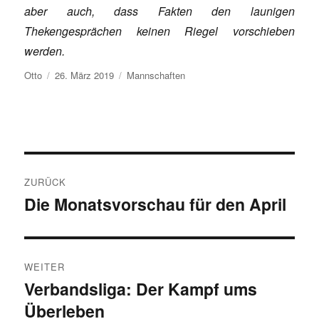
aber auch, dass Fakten den launigen
Thekengesprächen keinen Riegel vorschieben
werden.
Autor
Veröffentlicht
Kategorien
Otto
26. März 2019
Mannschaften
am
Beitragsnavigation
ZURÜCK
Die Monatsvorschau für den April
Vorheriger
Beitrag:
WEITER
Verbandsliga: Der Kampf ums
Nächster
Überleben
Beitrag: