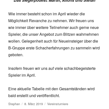
Das Siegerpodest: Martin, Alfons und Stefan
Wie immer besteht schon im April wieder die
Möglichkeit Revanche zu nehmen. Wir freuen uns
wie immer über weitere Teilnehmer auch gerne neue
Spieler, die unser Angebot zum Blitzen wahrnehmen
wollen. Gelegenheit auch für Neueinsteiger über die
B-Gruppe erste Schacherfahrungen zu sammeln wird
geboten.
Insofern freuen wir uns auf viele schachbegeisterte
Spieler im April.
Eine aktuelle Tabelle mit den Gesamtständen wird
bald erstellt und veröffentlicht.
Autor
Veröffentlicht
Kategorien
Stephan
8. März 2019
Vereinsturniere
am