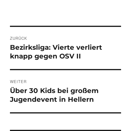
Beitragsnavigation
ZURÜCK
Bezirksliga: Vierte verliert
Vorheriger
Beitrag:
knapp gegen OSV II
WEITER
Über 30 Kids bei großem
Nächster
Beitrag:
Jugendevent in Hellern