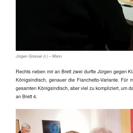
Jürgen Grosser (r.) – Mann
Rechts neben mir an Brett zwei durfte Jürgen gegen K
Königsindisch, genauer die Fianchetto-Variante. Für 
gesamten Königsindisch, aber viel zu kompliziert, um da 
an Brett 4.