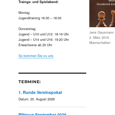
Traings- und Spielabend:
Montag
Jugendtraining 16:30 – 18:00
Donnerstag
Autor
Jens Gausmann
Jugend – U10 und U12: 18-19 Uhr
Veröffentlicht
2. März 2019
Jugend – U14 und U16: 19-20 Uhr
am
Kategorien
Mannschaften
Erwachsene ab 20 Uhr
So kommen Sie zu uns
TERMINE:
1. Runde Vereinspokal
Datum:
20. August 2026
Blitzcup September 2026