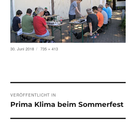
Veröffentlicht
Volle
30. Juni 2018
735 × 413
am
Größe
Beitragsnavigation
VERÖFFENTLICHT IN
Prima Klima beim Sommerfest