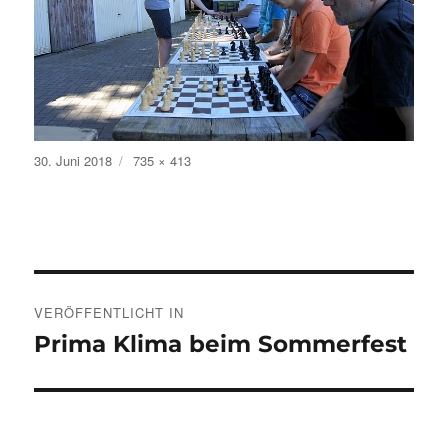
Veröffentlicht
Volle
30. Juni 2018
735 × 413
am
Größe
Beitragsnavigation
VERÖFFENTLICHT IN
Prima Klima beim Sommerfest