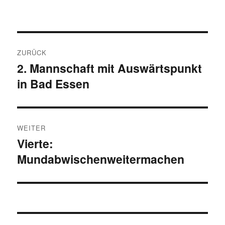
Beitragsnavigation
ZURÜCK
2. Mannschaft mit Auswärtspunkt
Vorheriger
in Bad Essen
Beitrag:
WEITER
Vierte:
Nächster
Mundabwischenweitermachen
Beitrag: