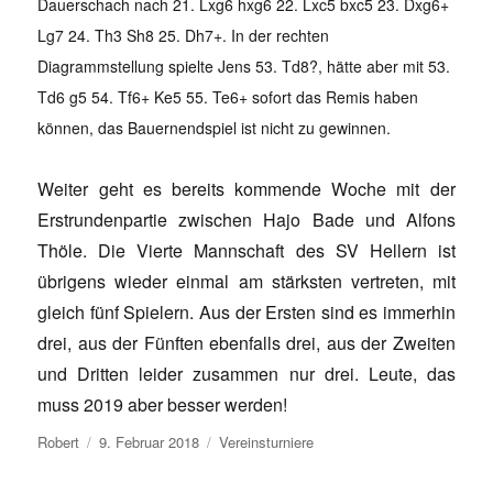
Dauerschach nach 21. Lxg6 hxg6 22. Lxc5 bxc5 23. Dxg6+
Lg7 24. Th3 Sh8 25. Dh7+. In der rechten
Diagrammstellung spielte Jens 53. Td8?, hätte aber mit 53.
Td6 g5 54. Tf6+ Ke5 55. Te6+ sofort das Remis haben
können, das Bauernendspiel ist nicht zu gewinnen.
Weiter geht es bereits kommende Woche mit der
Erstrundenpartie zwischen Hajo Bade und Alfons
Thöle. Die Vierte Mannschaft des SV Hellern ist
übrigens wieder einmal am stärksten vertreten, mit
gleich fünf Spielern. Aus der Ersten sind es immerhin
drei, aus der Fünften ebenfalls drei, aus der Zweiten
und Dritten leider zusammen nur drei. Leute, das
muss 2019 aber besser werden!
Autor
Veröffentlicht
Kategorien
Robert
9. Februar 2018
Vereinsturniere
am