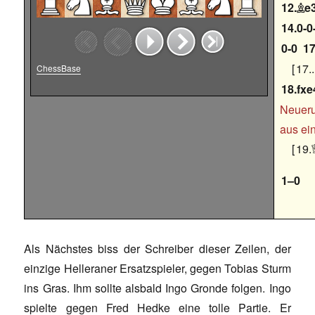
12.
e

14.0-0
0-0
17
17..
ChessBase
18.fxe
Neueru
aus ei
19.
1–0
Als Nächstes biss der Schreiber dieser Zeilen, der
einzige Helleraner Ersatzspieler, gegen Tobias Sturm
ins Gras. Ihm sollte alsbald Ingo Gronde folgen. Ingo
spielte gegen Fred Hedke eine tolle Partie. Er