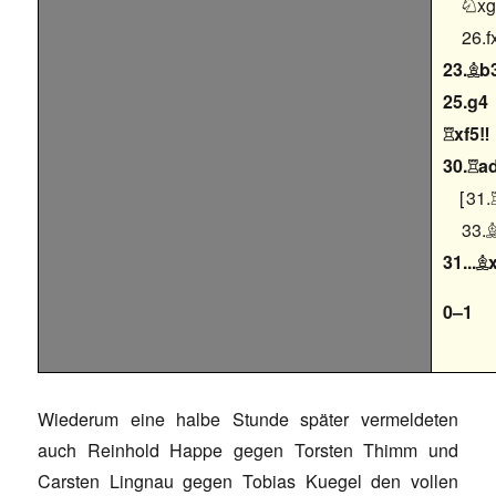
x

26.f
23.
b

25.g4
xf5‼

30.
a

31.
33.
31...

0–1
Wiederum eine halbe Stunde später vermeldeten
auch Reinhold Happe gegen Torsten Thimm und
Carsten Lingnau gegen Tobias Kuegel den vollen