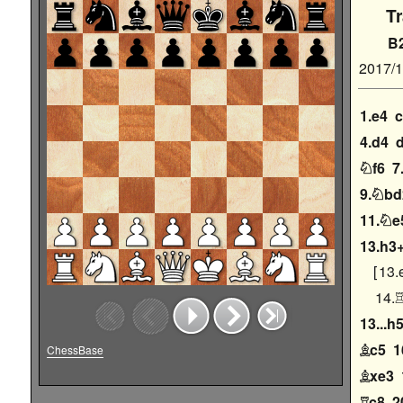
T
B
2017/
1.e4
4.d4
f6
7

9.
bd

11.
e

13.h3+
13.
14.
13...h
c5
1
ChessBase

xe3

c8
2
