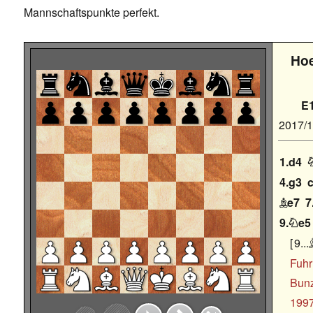
Mannschaftspunkte perfekt.
Hoe
E
2017/
1.d4
4.g3
e7
7

9.
e5

9...
Fuhr
Bun
199