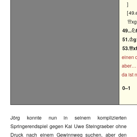
49.
xg

49...

51.
g

53.
x

einen 
aber…
da ist 
0–1
Jörg konnte nun in seinem komplizierten
Springerendspiel gegen Kai Uwe Steingraeber ohne
Druck nach einem Gewinnweg suchen, aber den