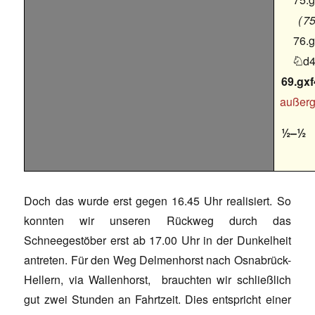
75
76.
d

69.gxf
außerg
½–½
Doch das wurde erst gegen 16.45 Uhr realisiert. So
konnten wir unseren Rückweg durch das
Schneegestöber erst ab 17.00 Uhr in der Dunkelheit
antreten. Für den Weg Delmenhorst nach Osnabrück-
Hellern, via Wallenhorst, brauchten wir schließlich
gut zwei Stunden an Fahrtzeit. Dies entspricht einer