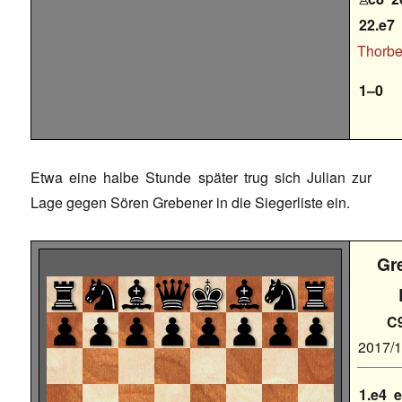
22.e7
Thorbe
1–0
Etwa eine halbe Stunde später trug sich Julian zur
Lage gegen Sören Grebener in die Siegerliste ein.
Gr
C
2017/
1.e4