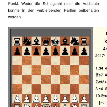
Punkt. Weder die Schlagzahl noch die Ausbeute
konnte in den verbleibenden Partien beibehalten
werden.
A
2017/
1.d4
e7
4

xf3+

8.e4
10.
x

11
