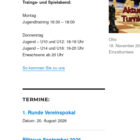
Traings- und Spielabend:
Montag
Jugendtraining 16:30 – 18:00
Donnerstag
Autor
Otto
Jugend – U10 und U12: 18-19 Uhr
Veröffentlicht
18. November 20
Jugend – U14 und U16: 19-20 Uhr
am
Kategorien
Einzelturniere
Erwachsene ab 20 Uhr
So kommen Sie zu uns
TERMINE:
1. Runde Vereinspokal
Datum:
20. August 2026
Blitzcup September 2026