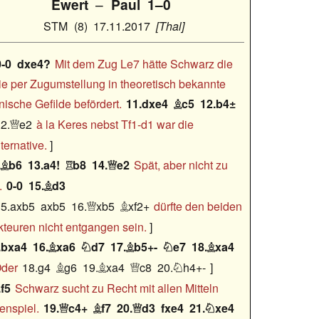
Ewert
–
Paul
1–0
STM
8
17.11.2017
Thal
0-0
dxe4?
Mit dem Zug Le7 hätte Schwarz die
ie per Zugumstellung in theoretisch bekannte
ische Gefilde befördert.
11.dxe4
c5
12.b4±

2.
e2
à la Keres nebst Tf1-d1 war die

ternative.
.
b6
13.a4!
b8
14.
e2
Spät, aber nicht zu



.
0-0
15.
d3

5.axb5
axb5
16.
xb5
xf2+
dürfte den beiden


kteuren nicht entgangen sein.
..bxa4
16.
xa6
d7
17.
b5+-
e7
18.
xa4





der
18.g4
g6
19.
xa4
c8
20.
h4+-




.f5
Schwarz sucht zu Recht mit allen Mitteln
enspiel.
19.
c4+
f7
20.
d3
fxe4
21.
xe4



