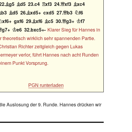
22.
g5
d5
23.c4
xf3
24.
xf3
xc4





b3
d5
26.
xd5+
cxd5
27.
b3
f6





xf6+
gxf6
29.
xf6
c5
30.
g3+
f7





g7+
e6
32.bxc5+-
Klarer Sieg für Hannes in


r theoretisch wirklich sehr spannenden Partie.
hristian Richter zeitgleich gegen Lukas
ermeyer verlor, führt Hannes nach acht Runden
einem Punkt Vorsprung.
PGN runterladen
 die Auslosung der 9. Runde. Hannes drücken wir