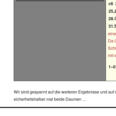
c6
25.
28.
31.
eine
Da C
Schi
mit 
1–0
Wir sind gespannt auf die weiteren Ergebnisse und auf
sicherheitshalber mal beide Daumen …
navigation