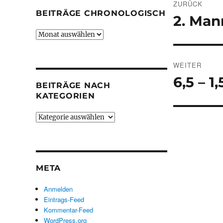
ZURÜCK
BEITRÄGE CHRONOLOGISCH
2. Man
Vorheriger
Beitrag:
Beiträge
chronologisch
WEITER
6,5 – 
Nächster
BEITRÄGE NACH
Beitrag:
KATEGORIEN
Beiträge
nach
Kategorien
META
Anmelden
Eintrags-Feed
Kommentar-Feed
WordPress.org