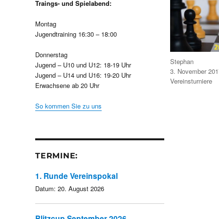
Traings- und Spielabend:
Montag
Jugendtraining 16:30 – 18:00
Donnerstag
Autor
Stephan
Jugend – U10 und U12: 18-19 Uhr
Veröffentlicht
3. November 201
Jugend – U14 und U16: 19-20 Uhr
am
Kategorien
Vereinsturniere
Erwachsene ab 20 Uhr
So kommen Sie zu uns
TERMINE:
1. Runde Vereinspokal
Datum:
20. August 2026
Blitzcup September 2026