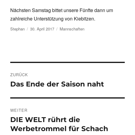
Nächsten Samstag bittet unsere Fünfte dann um
zahlreiche Unterstützung von Kiebitzen.
Autor
Veröffentlicht
Kategorien
Stephan
30. April 2017
Mannschaften
am
Beitragsnavigation
ZURÜCK
Das Ende der Saison naht
Vorheriger
Beitrag:
WEITER
DIE WELT rührt die
Nächster
Beitrag:
Werbetrommel für Schach