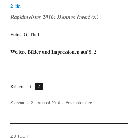
Rapidmeister 2016: Hannes Ewert (r.)
Fotos: O. Thal
Weitere Bilder und Impressionen auf S. 2
,
Seite
Seite
Seiten:
1
2
Autor
Veröffentlicht
Kategorien
Stephan
21. August 2016
Vereinsturniere
am
Beitragsnavigation
ZURÜCK