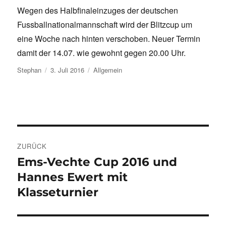
Wegen des Halbfinaleinzuges der deutschen
Fussballnationalmannschaft wird der Blitzcup um
eine Woche nach hinten verschoben. Neuer Termin
damit der 14.07. wie gewohnt gegen 20.00 Uhr.
Autor
Veröffentlicht
Kategorien
Stephan
3. Juli 2016
Allgemein
am
Beitragsnavigation
ZURÜCK
Ems-Vechte Cup 2016 und
Vorheriger
Beitrag:
Hannes Ewert mit
Klasseturnier