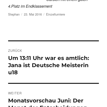
4.Platz im Endklassement
Autor
Veröffentlicht
Kategorien
Stephan
23. Mai 2016
Einzelturniere
am
Beitragsnavigation
ZURÜCK
Um 13:11 Uhr war es amtlich:
Vorheriger
Beitrag:
Jana ist Deutsche Meisterin
u18
WEITER
Monatsvorschau Juni: Der
Nächster
Beitrag: