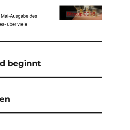
ie Mai-Ausgabe des
es- über viele
gd beginnt
gen