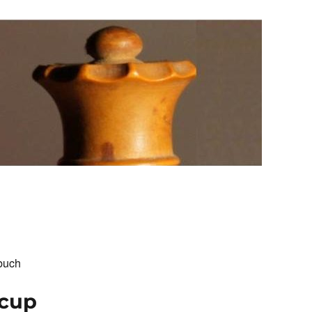
buch
zcup