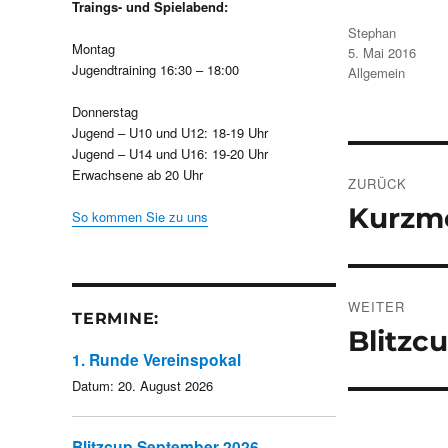
Traings- und Spielabend:
Autor
Stephan
Montag
Veröffentlicht
5. Mai 2016
am
Jugendtraining 16:30 – 18:00
Kategorien
Allgemein
Donnerstag
Jugend – U10 und U12: 18-19 Uhr
Jugend – U14 und U16: 19-20 Uhr
Beitrags
Erwachsene ab 20 Uhr
ZURÜCK
Kurzme
Vorheriger
So kommen Sie zu uns
Beitrag:
WEITER
TERMINE:
Blitzc
Nächster
1. Runde Vereinspokal
Beitrag:
Datum:
20. August 2026
Blitzcup September 2026