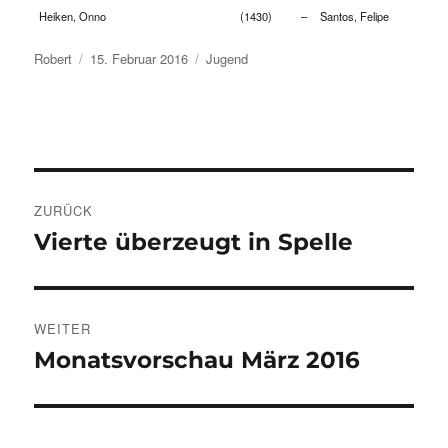
Heiken, Onno
(1430)
–
Santos, Felipe
Autor
Veröffentlicht
Kategorien
Robert
15. Februar 2016
Jugend
am
Beitragsnavigation
ZURÜCK
Vierte überzeugt in Spelle
Vorheriger
Beitrag:
WEITER
Monatsvorschau März 2016
Nächster
Beitrag: