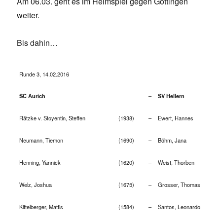
Am 06.03. geht es im Heimspiel gegen Göttingen
weiter.
Bis dahin…
Runde 3, 14.02.2016
–
SC Aurich
SV Hellern
Rätzke v. Stoyentin, Steffen
(1938)
–
Ewert, Hannes
Neumann, Tiemon
(1690)
–
Böhm, Jana
Henning, Yannick
(1620)
–
Weist, Thorben
Welz, Joshua
(1675)
–
Grosser, Thomas
Kittelberger, Mattis
(1584)
–
Santos, Leonardo