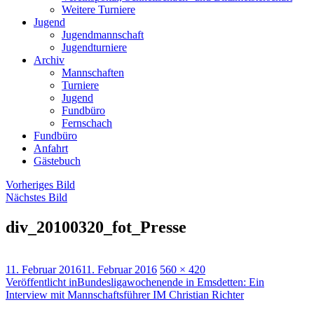
Weitere Turniere
Jugend
Jugendmannschaft
Jugendturniere
Archiv
Mannschaften
Turniere
Jugend
Fundbüro
Fernschach
Fundbüro
Anfahrt
Gästebuch
Vorheriges Bild
Nächstes Bild
div_20100320_fot_Presse
Veröffentlicht
Volle
11. Februar 2016
11. Februar 2016
560 × 420
am
Beitragsnavigation
Größe
Veröffentlicht in
Bundesligawochenende in Emsdetten: Ein
Interview mit Mannschaftsführer IM Christian Richter