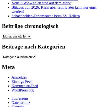
Neue DWZ-Zahlen sind auf dem Markt
Blitzcup Juli 2026: Klein aber fein. Erster kann nur einer
werden!
Schachhelden-Ferienwoche beim SV Hellern
Beiträge chronologisch
Beiträge
chronologisch
Beiträge nach Kategorien
Beiträge
nach
Kategorien
Meta
Anmelden
Eintrags-Feed
Kommentar-Feed
WordPress.org
Impressum
Datenschutz
Kontakt