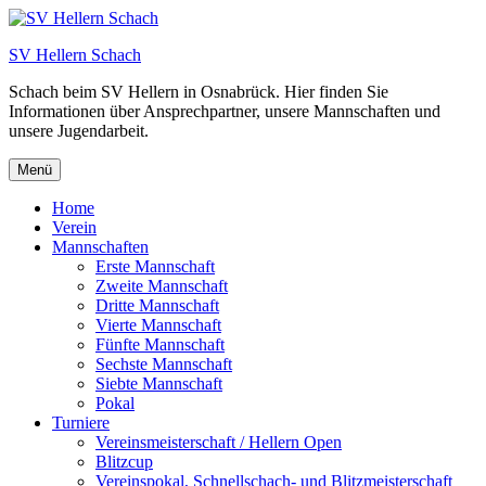
Zum
Inhalt
SV Hellern Schach
springen
Schach beim SV Hellern in Osnabrück. Hier finden Sie
Informationen über Ansprechpartner, unsere Mannschaften und
unsere Jugendarbeit.
Menü
Home
Verein
Mannschaften
Erste Mannschaft
Zweite Mannschaft
Dritte Mannschaft
Vierte Mannschaft
Fünfte Mannschaft
Sechste Mannschaft
Siebte Mannschaft
Pokal
Turniere
Vereinsmeisterschaft / Hellern Open
Blitzcup
Vereinspokal, Schnellschach- und Blitzmeisterschaft