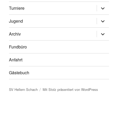
Untermen
Turniere
anzeigen
Untermen
Jugend
anzeigen
Untermen
Archiv
anzeigen
Fundbüro
Anfahrt
Gästebuch
SV Hellern Schach
Mit Stolz präsentiert von WordPress