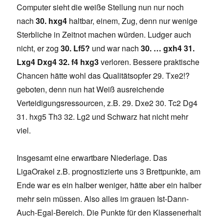
Computer sieht die weiße Stellung nun nur noch
nach
30. hxg4
haltbar, einem, Zug, denn nur wenige
Sterbliche in Zeitnot machen würden. Ludger auch
nicht, er zog
30. Lf5?
und war nach
30. … gxh4 31.
Lxg4 Dxg4 32. f4 hxg3
verloren. Bessere praktische
Chancen hätte wohl das Qualitätsopfer 29. Txe2!?
geboten, denn nun hat Weiß ausreichende
Verteidigungsressourcen, z.B. 29. Dxe2 30. Tc2 Dg4
31. hxg5 Th3 32. Lg2 und Schwarz hat nicht mehr
viel.
Insgesamt eine erwartbare Niederlage. Das
LigaOrakel z.B. prognostizierte uns 3 Brettpunkte, am
Ende war es ein halber weniger, hätte aber ein halber
mehr sein müssen. Also alles im grauen Ist-Dann-
Auch-Egal-Bereich. Die Punkte für den Klassenerhalt