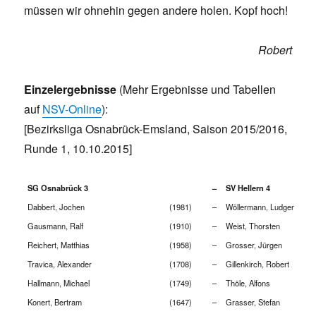
müssen wir ohnehin gegen andere holen. Kopf hoch!
Robert
Einzelergebnisse
(Mehr Ergebnisse und Tabellen
auf
NSV-Online
):
[Bezirksliga Osnabrück-Emsland, Saison 2015/2016,
Runde 1, 10.10.2015]
SG Osnabrück 3
–
SV Hellern 4
Dabbert, Jochen
(1981)
–
Wöllermann, Ludger
Gausmann, Ralf
(1910)
–
Weist, Thorsten
Reichert, Matthias
(1958)
–
Grosser, Jürgen
Travica, Alexander
(1708)
–
Gillenkirch, Robert
Hallmann, Michael
(1749)
–
Thöle, Alfons
Konert, Bertram
(1647)
–
Grasser, Stefan