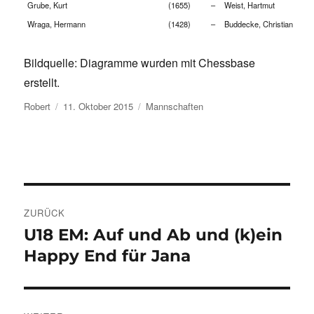
Grube, Kurt
(1655)
–
Weist, Hartmut
Wraga, Hermann
(1428)
–
Buddecke, Christian
Bildquelle: Diagramme wurden mit Chessbase
erstellt.
Autor
Veröffentlicht
Kategorien
Robert
11. Oktober 2015
Mannschaften
am
Beitragsnavigation
ZURÜCK
U18 EM: Auf und Ab und (k)ein
Vorheriger
Beitrag:
Happy End für Jana