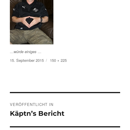
…würde einiges …
Veröffentlicht
Volle
15. September 2015
150 × 225
am
Größe
Beitragsnavigation
VERÖFFENTLICHT IN
Käptn’s Bericht