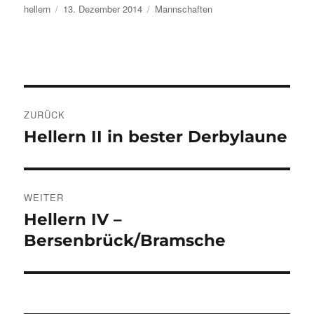
Autor
Veröffentlicht
Kategorien
hellern
13. Dezember 2014
Mannschaften
am
Beitragsnavigation
ZURÜCK
Hellern II in bester Derbylaune
Vorheriger
Beitrag:
WEITER
Hellern IV –
Nächster
Beitrag:
Bersenbrück/Bramsche