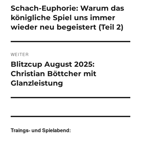
Schach-Euphorie: Warum das
Vorheriger
Beitrag:
königliche Spiel uns immer
wieder neu begeistert (Teil 2)
WEITER
Blitzcup August 2025:
Nächster
Beitrag:
Christian Böttcher mit
Glanzleistung
Traings- und Spielabend: