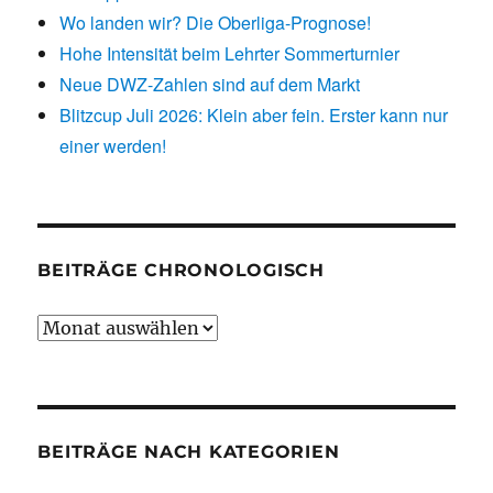
Wo landen wir? Die Oberliga-Prognose!
Hohe Intensität beim Lehrter Sommerturnier
Neue DWZ-Zahlen sind auf dem Markt
Blitzcup Juli 2026: Klein aber fein. Erster kann nur
einer werden!
BEITRÄGE CHRONOLOGISCH
Beiträge
chronologisch
BEITRÄGE NACH KATEGORIEN