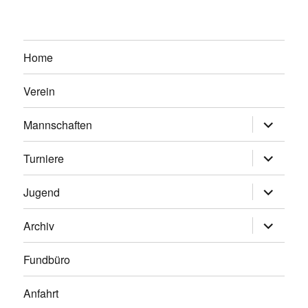
Home
Verein
Untermen
Mannschaften
anzeigen
Untermen
Turniere
anzeigen
Untermen
Jugend
anzeigen
Untermen
Archiv
anzeigen
Fundbüro
Anfahrt