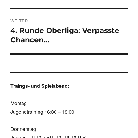
Beitrag:
WEITER
4. Runde Oberliga: Verpasste
Nächster
Beitrag:
Chancen…
Traings- und Spielabend:
Montag
Jugendtraining 16:30 – 18:00
Donnerstag
Jugend – U10 und U12: 18-19 Uhr