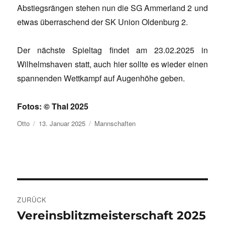
Abstiegsrängen stehen nun die SG Ammerland 2 und
etwas überraschend der SK Union Oldenburg 2.
Der nächste Spieltag findet am 23.02.2025 in
Wilhelmshaven statt, auch hier sollte es wieder einen
spannenden Wettkampf auf Augenhöhe geben.
Fotos: © Thal 2025
Autor
Veröffentlicht
Kategorien
Otto
13. Januar 2025
Mannschaften
am
Beitragsnavigation
ZURÜCK
Vereinsblitzmeisterschaft 2025
Vorheriger