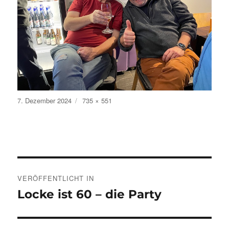
Veröffentlicht
Volle
7. Dezember 2024
735 × 551
am
Größe
Beitragsnavigation
VERÖFFENTLICHT IN
Locke ist 60 – die Party