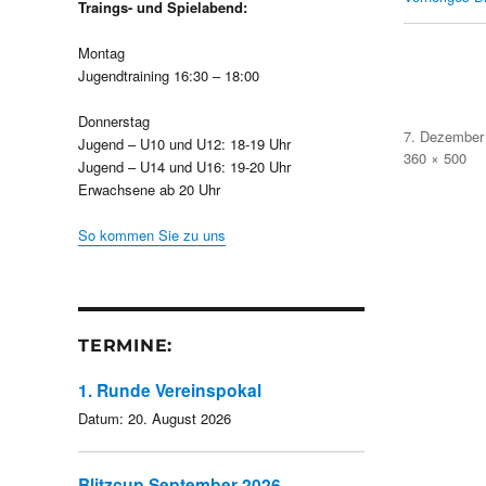
Traings- und Spielabend:
Montag
Jugendtraining 16:30 – 18:00
Donnerstag
Veröffentlicht
7. Dezember
Jugend – U10 und U12: 18-19 Uhr
am
Volle
360 × 500
Jugend – U14 und U16: 19-20 Uhr
Größe
Erwachsene ab 20 Uhr
So kommen Sie zu uns
TERMINE:
1. Runde Vereinspokal
Datum:
20. August 2026
Blitzcup September 2026