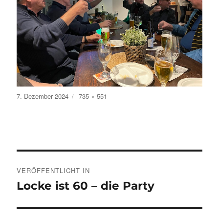
Veröffentlicht
Volle
7. Dezember 2024
735 × 551
am
Größe
Beitragsnavigation
VERÖFFENTLICHT IN
Locke ist 60 – die Party